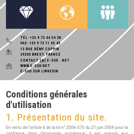
TÉL: +33 9 72 44 54 28
FAX: +33 9 72 11 65 43
13 RUE RÉMY COPPIN
29200 BREST, FRANCE
CONTACT [@] E-SUD . NET
WWW.E-SUD.NET
E-SUD SUR LINKEDIN
Conditions
générales
d'utilisation
1. Présentation du site.
En vertu de l'article 6 de la loi n° 2004-575 du 21 juin 2004 pour la
confiance dans l'économie numérique, il est précisé aux